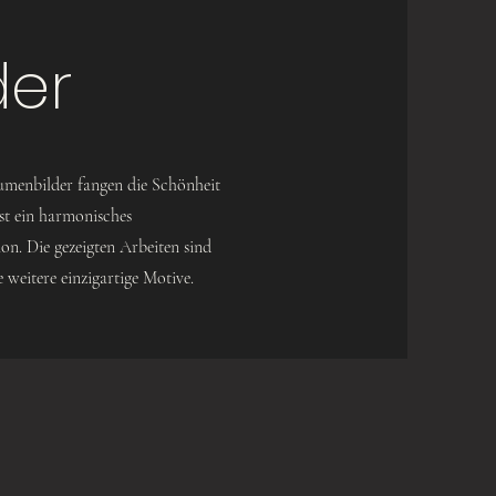
N KUNST ME
der
umenbilder fangen die Schönheit
ist ein harmonisches
n. Die gezeigten Arbeiten sind
 weitere einzigartige Motive.